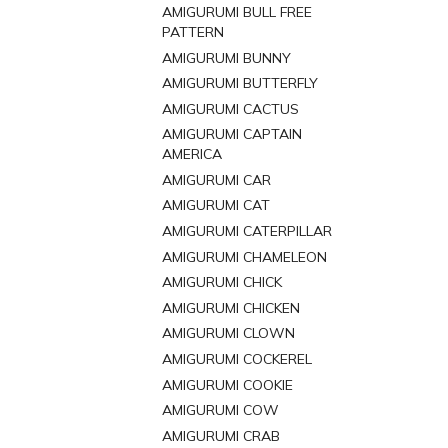
AMIGURUMI BULL FREE
PATTERN
AMIGURUMI BUNNY
AMIGURUMI BUTTERFLY
AMIGURUMI CACTUS
AMIGURUMI CAPTAIN
AMERICA
AMIGURUMI CAR
AMIGURUMI CAT
AMIGURUMI CATERPILLAR
AMIGURUMI CHAMELEON
AMIGURUMI CHICK
AMIGURUMI CHICKEN
AMIGURUMI CLOWN
AMIGURUMI COCKEREL
AMIGURUMI COOKIE
AMIGURUMI COW
AMIGURUMI CRAB