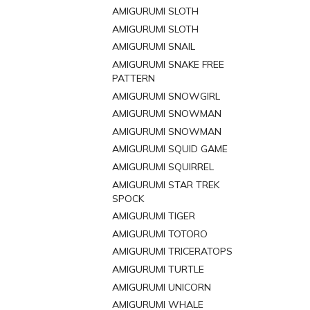
AMIGURUMI SLOTH
AMIGURUMI SLOTH
AMIGURUMI SNAIL
AMIGURUMI SNAKE FREE
PATTERN
AMIGURUMI SNOWGIRL
AMIGURUMI SNOWMAN
AMIGURUMI SNOWMAN
AMIGURUMI SQUID GAME
AMIGURUMI SQUIRREL
AMIGURUMI STAR TREK
SPOCK
AMIGURUMI TIGER
AMIGURUMI TOTORO
AMIGURUMI TRICERATOPS
AMIGURUMI TURTLE
AMIGURUMI UNICORN
AMIGURUMI WHALE