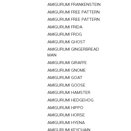
AMIGURUMI FRANKENSTEIN
AMIGURUMI FREE PATTERN
AMIGURUMI FREE PATTERN
AMIGURUMI FRIDA
AMIGURUMI FROG
AMIGURUMI GHOST
AMIGURUMI GINGERBREAD
MAN
AMIGURUMI GIRAFFE
AMIGURUMI GNOME
AMIGURUMI GOAT
AMIGURUMI GOOSE
AMIGURUMI HAMSTER
AMIGURUMI HEDGEHOG
AMIGURUMI HIPPO
AMIGURUMI HORSE
AMIGURUMI HYENA
AMIGURUMI KEYCHAIN